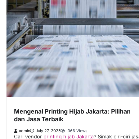
Mengenal Printing Hijab Jakarta: Pilihan
dan Jasa Terbaik
admin
July 27, 2025
366 Views
Cari vendor
printing hijab Jakarta
? Simak ciri-ciri ja