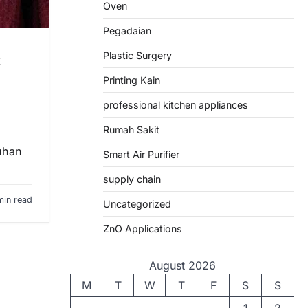
Oven
Pegadaian
Plastic Surgery
k
Printing Kain
professional kitchen appliances
Rumah Sakit
uhan
Smart Air Purifier
supply chain
min read
Uncategorized
ZnO Applications
August 2026
M
T
W
T
F
S
S