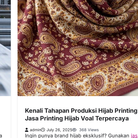
Kenali Tahapan Produksi Hijab Printing
Jasa Printing Hijab Voal Terpercaya
admin
July 26, 2025
368 Views
sa
Ingin punya brand hijab eksklusif? Gunakan
ja