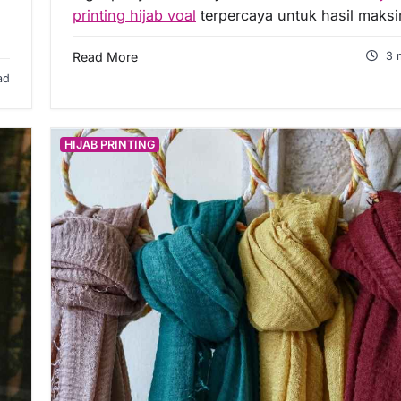
printing hijab voal
terpercaya untuk hasil maksi
Read More
3 
ad
HIJAB PRINTING