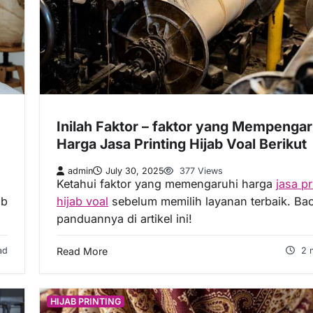
Inilah Faktor – faktor yang Mempengar
Harga Jasa Printing Hijab Voal Berikut
admin
July 30, 2025
377 Views
Ketahui faktor yang memengaruhi harga
jasa pr
ab
hijab voal
sebelum memilih layanan terbaik. Ba
panduannya di artikel ini!
ad
Read More
2 
HIJAB PRINTING