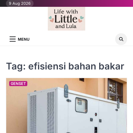
Skip
9 Aug 2026
to
content
MENU
Tag:
efisiensi bahan bakar
GENSET