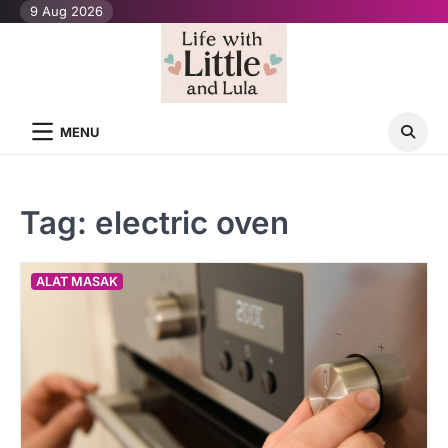
Skip
9 Aug 2026
to
content
MENU
Tag:
electric oven
ALAT MASAK