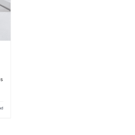
is
ad