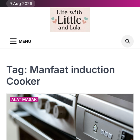
Skip
9 Aug 2026
to
content
MENU
Tag:
Manfaat induction
Cooker
ALAT MASAK