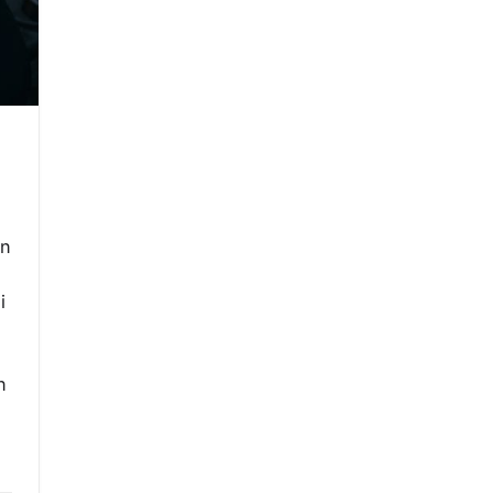
an
i
h